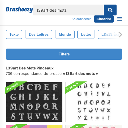
lose
Se connecter
S'inscrire
Texte
Des Lettres
Monde
Lettre
L&#39;écriture
Filters
L39art Des Mots Pinceaux
736 correspondance de brosse
l39art des mots