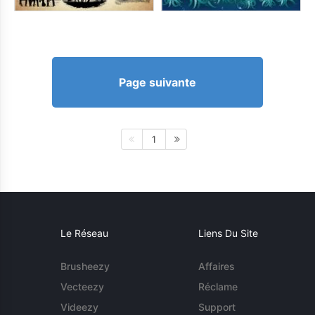
Page suivante
1
Le Réseau
Liens Du Site
Brusheezy
Affaires
Vecteezy
Réclame
Videezy
Support