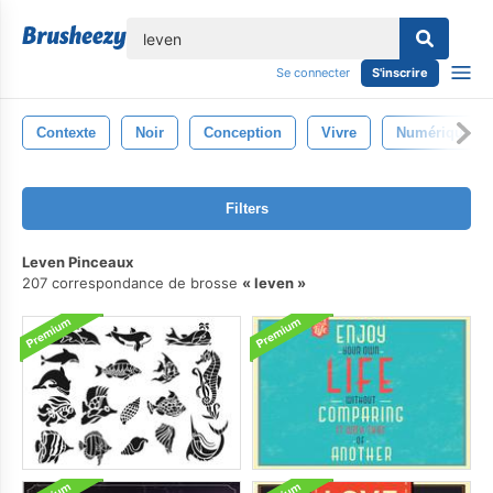
lose
Se connecter
S'inscrire
Contexte
Noir
Conception
Vivre
Numérique
Filters
Leven Pinceaux
207 correspondance de brosse
leven