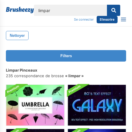
lose
Se connecter
S'inscrire
Nettoyer
Filters
Limpar Pinceaux
235 correspondance de brosse
limpar