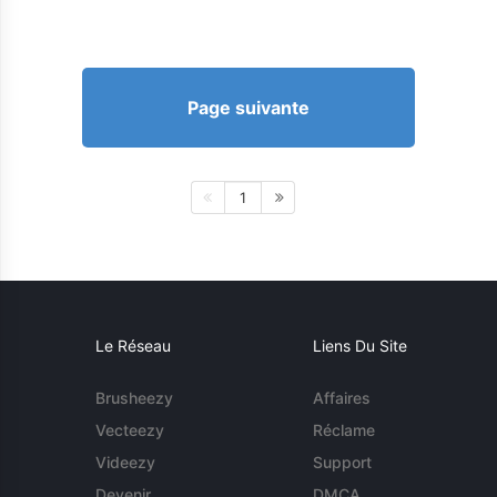
Page suivante
1
Le Réseau
Liens Du Site
Brusheezy
Affaires
Vecteezy
Réclame
Videezy
Support
Devenir
DMCA