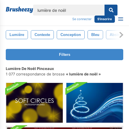
lose
Se connecter
S'inscrire
Lumière
Contexte
Conception
Bleu
Abstrait
Filters
Lumière De Noël Pinceaux
1 077 correspondance de brosse
lumière de noël