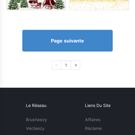
Page suivante
1
Le Réseau
Liens Du Site
Brusheezy
Affaires
Vecteezy
Réclame