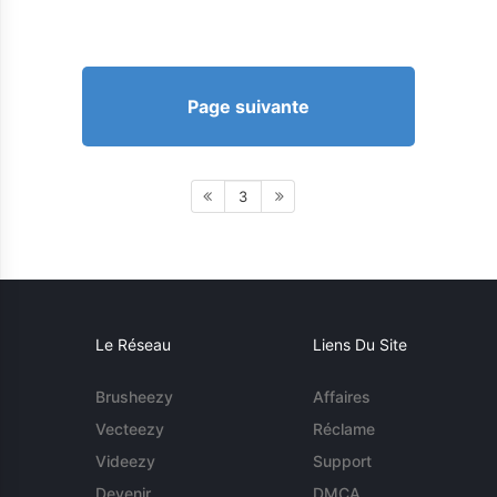
Page suivante
3
Le Réseau
Liens Du Site
Brusheezy
Affaires
Vecteezy
Réclame
Videezy
Support
Devenir
DMCA