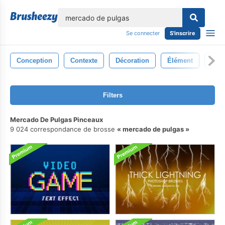
lose
Se connecter
S'inscrire
Conception
Contexte
Décoration
Élément
Illus
Filters
Mercado De Pulgas Pinceaux
9 024 correspondance de brosse
mercado de pulgas