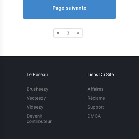
Page suivante
3
Le Réseau
Liens Du Site
Brusheezy
Affaires
Vecteezy
Réclame
Videezy
Support
Devenir
DMCA
contributeur