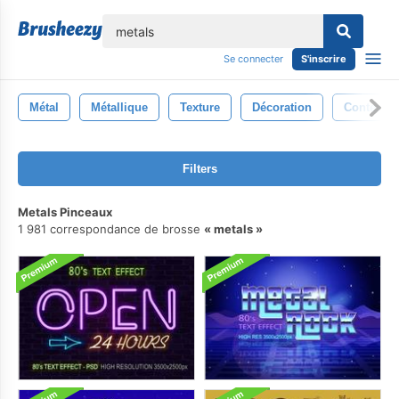
lose
Se connecter
S'inscrire
Métal
Métallique
Texture
Décoration
Contexte
Filters
Metals Pinceaux
1 981 correspondance de brosse
metals