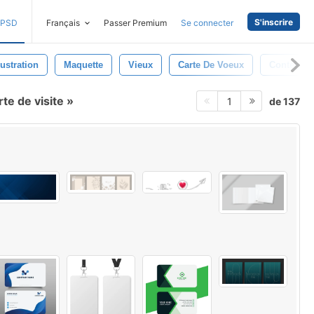
S'inscrire
PSD
Français
Passer Premium
Se connecter
lustration
Maquette
Vieux
Carte De Voeux
Contexte
te de visite
de 137
1