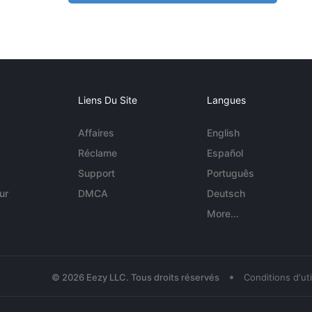
Liens Du Site
Langues
Affaires
English
Réclame
Español
Support
Português
ur
DMCA
Deutsch
More...
•
© 2026 Eezy LLC. Tous droits réservés
Conditions d'uti