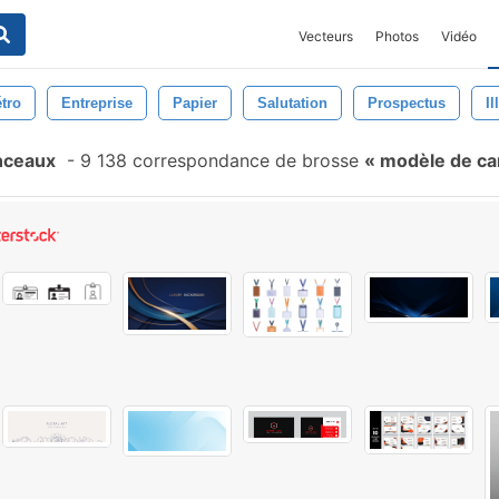
Vecteurs
Photos
Vidéo
tro
Entreprise
Papier
Salutation
Prospectus
Il
inceaux
-
9 138 correspondance de brosse
modèle de car