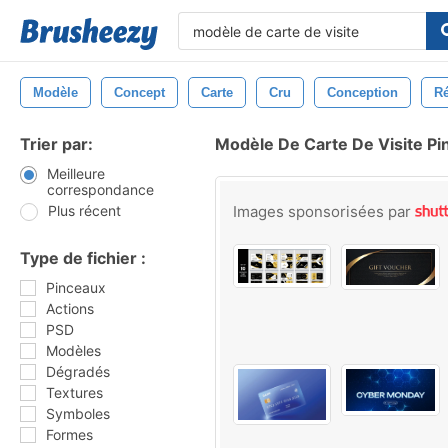
Modèle
Concept
Carte
Cru
Conception
Ré
Trier par:
Modèle De Carte De Visite P
Meilleure
correspondance
Plus récent
Images sponsorisées par
Type de fichier :
Pinceaux
Actions
PSD
Modèles
Dégradés
Textures
Symboles
Formes