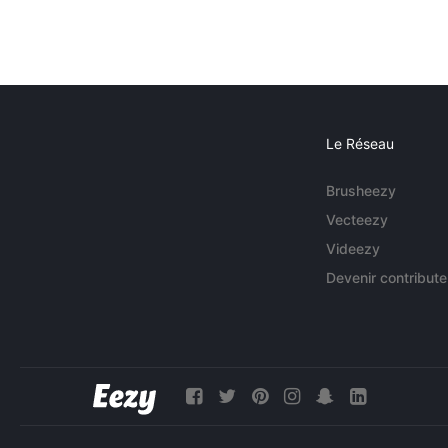
Le Réseau
Brusheezy
Vecteezy
Videezy
Devenir contribute