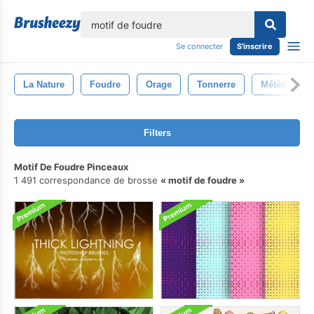
lose
Se connecter
S'inscrire
La Nature
Foudre
Orage
Tonnerre
Météo
Filters
Motif De Foudre Pinceaux
1 491 correspondance de brosse
motif de foudre