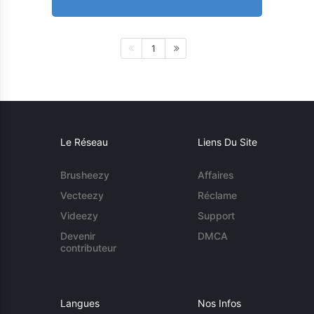
1
Le Réseau
Liens Du Site
Brusheezy
Affaires
Vecteezy
Réclame
Videezy
Support
Devenir
DMCA
contributeur
Langues
Nos Infos