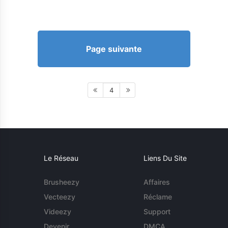
Page suivante
4
Le Réseau
Liens Du Site
Brusheezy
Affaires
Vecteezy
Réclame
Videezy
Support
Devenir
DMCA