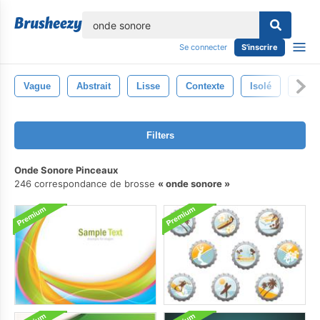
lose
Se connecter
S'inscrire
Vague
Abstrait
Lisse
Contexte
Isolé
Netto
Filters
Onde Sonore Pinceaux
246 correspondance de brosse
onde sonore