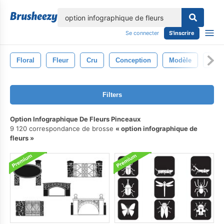
lose
Se connecter
S'inscrire
Floral
Fleur
Cru
Conception
Modèle
Dess
Filters
Option Infographique De Fleurs Pinceaux
9 120 correspondance de brosse
option infographique de
fleurs