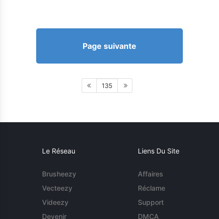
Page suivante
135
Le Réseau
Liens Du Site
Brusheezy
Affaires
Vecteezy
Réclame
Videezy
Support
Devenir
DMCA