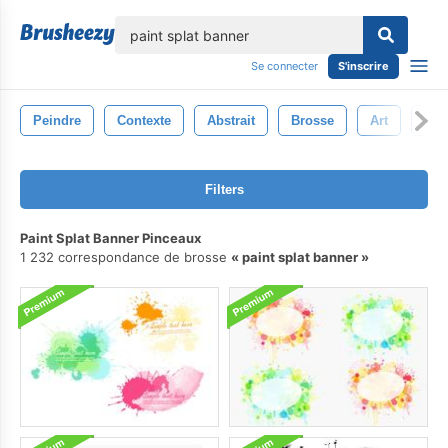
lose
Se connecter
S'inscrire
Peindre
Contexte
Abstrait
Brosse
Art
Aqu
Filters
Paint Splat Banner Pinceaux
1 232 correspondance de brosse
paint splat banner