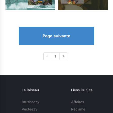
Page suivante
1
Le Réseau
Liens Du Site
Brusheezy
Affaires
Vecteezy
Réclame