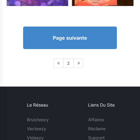
Page suivante
2
Le Réseau
Liens Du Site
Brusheezy
Affaires
Vecteezy
Réclame
Videezy
Support