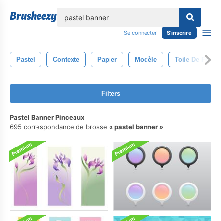
lose
Se connecter
S'inscrire
Pastel
Contexte
Papier
Modèle
Toile De Fond
Filters
Pastel Banner Pinceaux
695 correspondance de brosse
pastel banner