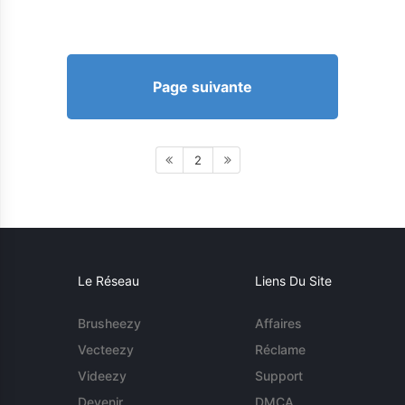
Page suivante
2
Le Réseau
Liens Du Site
Brusheezy
Affaires
Vecteezy
Réclame
Videezy
Support
Devenir
DMCA