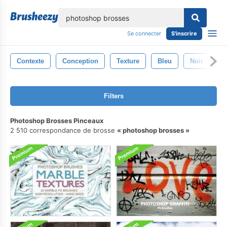
lose
Se connecter
S'inscrire
Contexte
Conception
Texture
Bleu
Noir
B
Filters
Photoshop Brosses Pinceaux
2 510 correspondance de brosse
photoshop brosses