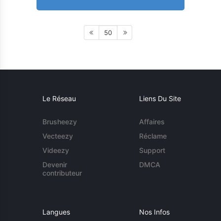
50
Le Réseau
Liens Du Site
Brusheezy
Affaires
Vecteezy
Réclame
Videezy
Support
Devenir
DMCA
contributeur
Langues
Nos Infos