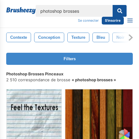
lose
Se connecter
S'inscrire
Contexte
Conception
Texture
Bleu
Noir
B
Filters
Photoshop Brosses Pinceaux
2 510 correspondance de brosse
photoshop brosses