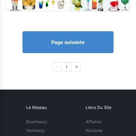
Page suivante
1
Le Réseau
Liens Du Site
Brusheezy
Affaires
Vecteezy
Réclame