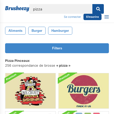
lose
Se connecter
S'inscrire
Aliments
Burger
Hamburger
Filters
Pizza Pinceaux
256 correspondance de brosse
pizza