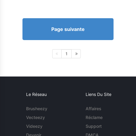
Page suivante
1
Le Réseau
Liens Du Site
Brusheezy
Affaires
Vecteezy
Réclame
Videezy
Support
Devenir
DMCA