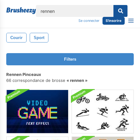
lose
Se connecter
S'inscrire
Courir
Sport
Filters
Rennen Pinceaux
66 correspondance de brosse
rennen