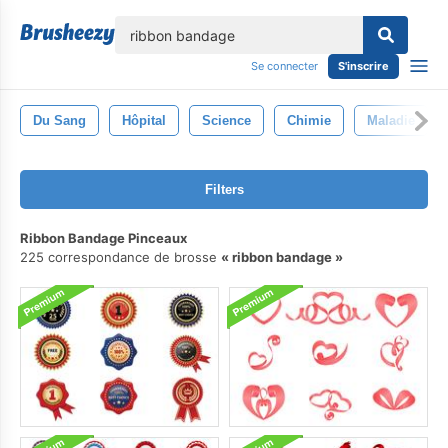
lose
Se connecter
S'inscrire
Du Sang
Hôpital
Science
Chimie
Maladie
Filters
Ribbon Bandage Pinceaux
225 correspondance de brosse
ribbon bandage