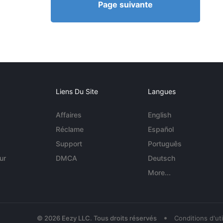
Page suivante
Liens Du Site
Langues
Affaires
English
Réclame
Español
Support
Português
ur
DMCA
Deutsch
More...
•
© 2026 Eezy LLC. Tous droits réservés
Conditions d'uti