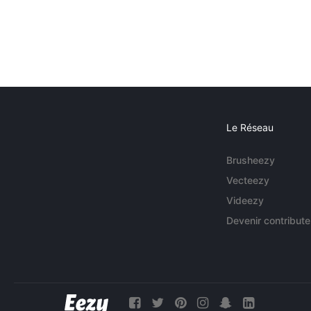
Le Réseau
Brusheezy
Vecteezy
Videezy
Devenir contribute