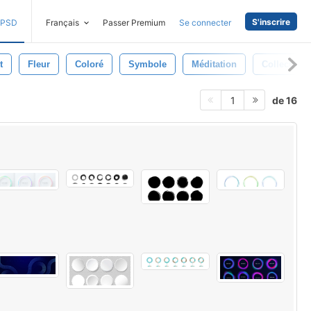
S'inscrire
PSD
Français
Passer Premium
Se connecter
t
Fleur
Coloré
Symbole
Méditation
Collection
de 16
1