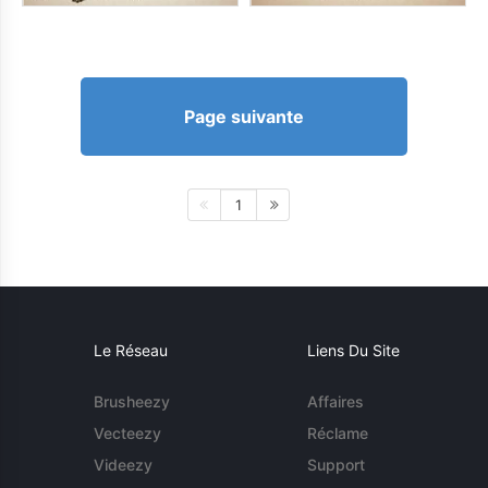
Page suivante
1
Le Réseau
Liens Du Site
Brusheezy
Affaires
Vecteezy
Réclame
Videezy
Support