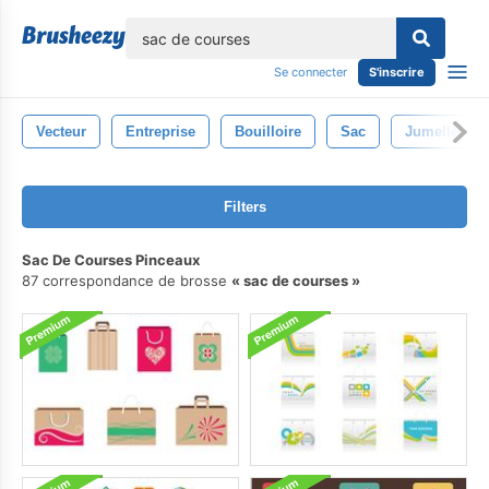
lose
Se connecter
S'inscrire
Vecteur
Entreprise
Bouilloire
Sac
Jumelles
Filters
Sac De Courses Pinceaux
87 correspondance de brosse
sac de courses