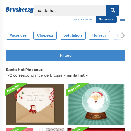
lose
Se connecter
S'inscrire
Vacances
Chapeau
Salutation
Horreur
Hallow
Filters
Santa Hat Pinceaux
172 correspondance de brosse
santa hat