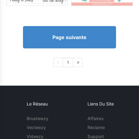
Page suivante
1
Le Réseau
Liens Du Site
Brusheezy
Affaires
Vecteezy
Réclame
Videezy
Support