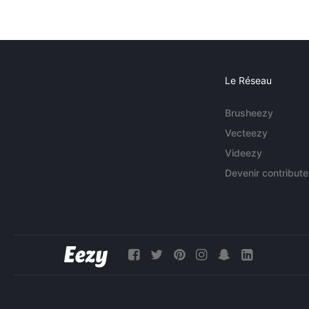
Le Réseau
Brusheezy
Vecteezy
Videezy
Devenir contribute