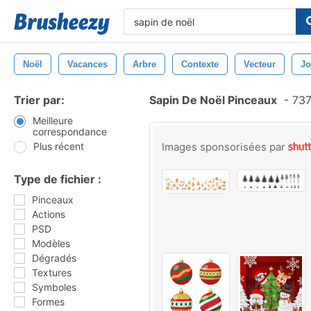
Noël
Vacances
Arbre
Contexte
Vecteur
Jo
Trier par:
Sapin De Noël Pinceaux
-
737
Meilleure
correspondance
Plus récent
Images sponsorisées par
Type de fichier :
Pinceaux
Actions
PSD
Modèles
Dégradés
Textures
Symboles
Formes