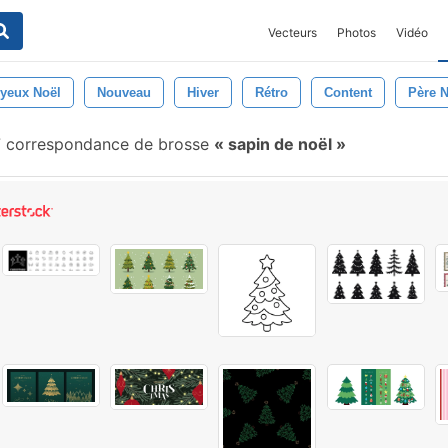
Vecteurs
Photos
Vidéo
yeux Noël
Nouveau
Hiver
Rétro
Content
Père N
 correspondance de brosse
sapin de noël