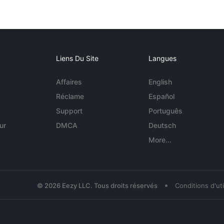
Liens Du Site
Langues
Affaires
English
Réclame
Español
Support
Português
ur
DMCA
Deutsch
More...
•
© 2026 Eezy LLC. Tous droits réservés
Conditions d'uti