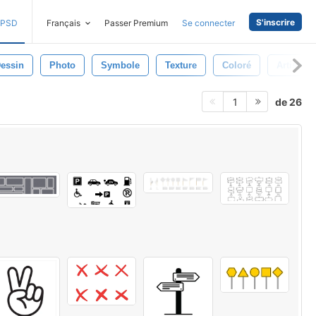
S'inscrire
PSD
Français
Passer Premium
Se connecter
essin
Photo
Symbole
Texture
Coloré
Artistiqu
de 26
1