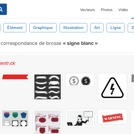
Vecteurs
Photos
Vidéo
Élément
Graphique
Illustration
Art
Ligne
D
 correspondance de brosse
signe blanc