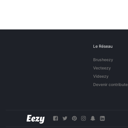
Le Réseau
Brusheezy
Vecteezy
Videezy
Devenir contribute