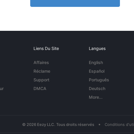
Liens Du Site
Langues
Affaires
English
Réclame
Español
Support
Português
ur
DMCA
Deutsch
More...
•
© 2026 Eezy LLC. Tous droits réservés
Conditions d'uti