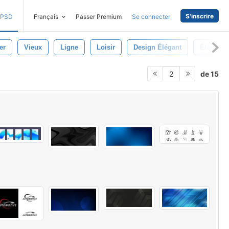
S'inscrire
PSD
Français
Passer Premium
Se connecter
er
Vieux
Ligne
Loisir
Design Élégant
Élégant
de 15
2