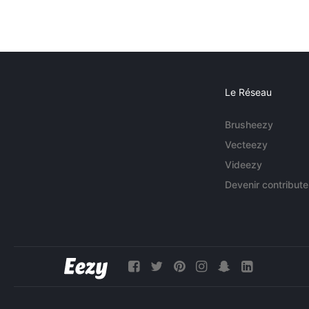
Le Réseau
Brusheezy
Vecteezy
Videezy
Devenir contribute