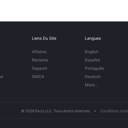
Liens Du Site
Langues
Affaires
English
Réclame
Español
Support
Português
ur
DMCA
Deutsch
More...
•
© 2026 Eezy LLC. Tous droits réservés
Conditions d'uti