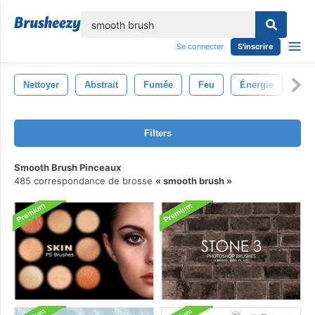
lose
Se connecter
S'inscrire
Nettoyer
Abstrait
Fumée
Feu
Énergie
Bro
Filters
Smooth Brush Pinceaux
485 correspondance de brosse
smooth brush