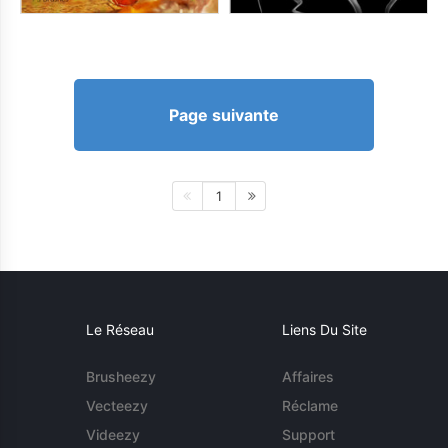
Page suivante
1
Le Réseau
Liens Du Site
Brusheezy
Affaires
Vecteezy
Réclame
Videezy
Support