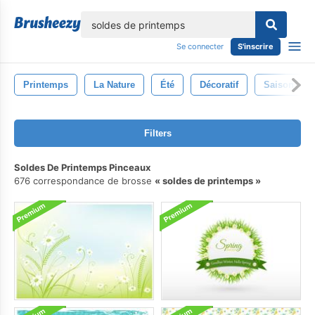
lose
Se connecter
S'inscrire
Printemps
La Nature
Été
Décoratif
Saison
Filters
Soldes De Printemps Pinceaux
676 correspondance de brosse
soldes de printemps