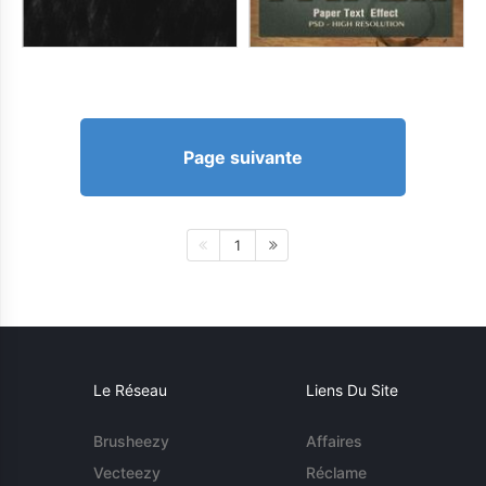
Page suivante
1
Le Réseau
Liens Du Site
Brusheezy
Affaires
Vecteezy
Réclame