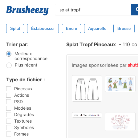
Splat
Éclabousser
Encre
Aquarelle
Brosse
Trier par:
Splat Tropf Pinceaux
-
110 co
Meilleure
correspondance
Plus récent
Images sponsorisées par
Type de fichier :
Pinceaux
Actions
PSD
Modèles
Dégradés
Textures
Symboles
Formes