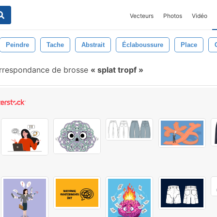
Vecteurs
Photos
Vidéo
Peindre
Tache
Abstrait
Éclaboussure
Place
rrespondance de brosse
splat tropf