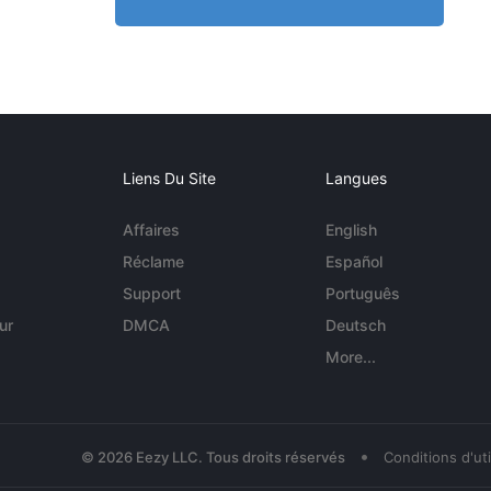
Liens Du Site
Langues
Affaires
English
Réclame
Español
Support
Português
ur
DMCA
Deutsch
More...
•
© 2026 Eezy LLC. Tous droits réservés
Conditions d'uti