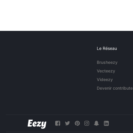
Le Réseau
Brusheezy
Vecteezy
Videezy
Devenir contribute