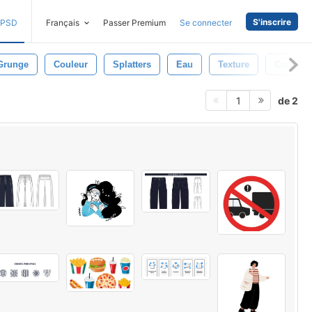
S'inscrire
PSD
Français
Passer Premium
Se connecter
Grunge
Couleur
Splatters
Eau
Texture
Contexte
de 2
1