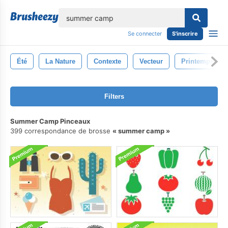
lose
Se connecter
S'inscrire
Été
La Nature
Contexte
Vecteur
Printemps
Filters
Summer Camp Pinceaux
399 correspondance de brosse
summer camp