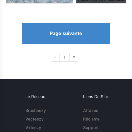
Page suivante
1
Le Réseau
Liens Du Site
Brusheezy
Affaires
Vecteezy
Réclame
Videezy
Support