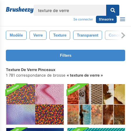
lose
Se connecter
S'inscrire
Modèle
Verre
Texture
Transparent
Conception
Filters
Texture De Verre Pinceaux
1 781 correspondance de brosse
texture de verre