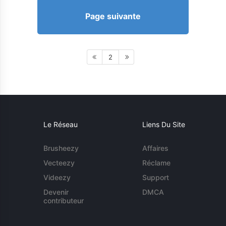
Page suivante
2
Le Réseau
Liens Du Site
Brusheezy
Affaires
Vecteezy
Réclame
Videezy
Support
Devenir
DMCA
contributeur