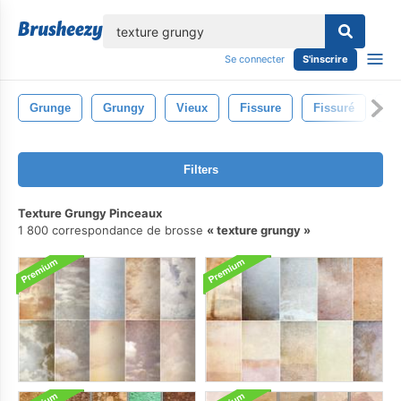
lose
Se connecter
S'inscrire
Grunge
Grungy
Vieux
Fissure
Fissuré
Cr
Filters
Texture Grungy Pinceaux
1 800 correspondance de brosse
texture grungy