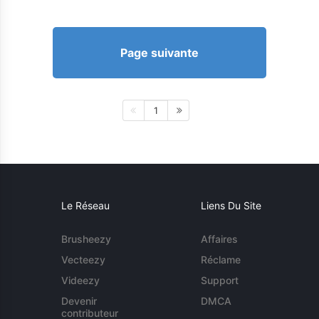
Page suivante
1
Le Réseau
Liens Du Site
Brusheezy
Affaires
Vecteezy
Réclame
Videezy
Support
Devenir
DMCA
contributeur