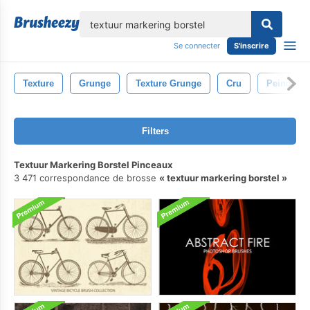
lose
Se connecter
S'inscrire
Texture
Grunge
Texture Grunge
Cru
Peindre
Filters
Textuur Markering Borstel Pinceaux
3 471 correspondance de brosse
textuur markering borstel