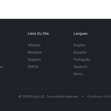
Liens Du Site
Langues
Affaires
English
Réclame
Español
Support
Português
ur
DMCA
Deutsch
More...
•
© 2026 Eezy LLC. Tous droits réservés
Conditions d'uti