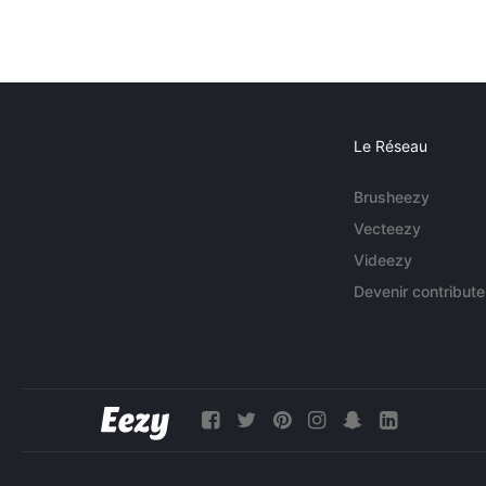
Le Réseau
Brusheezy
Vecteezy
Videezy
Devenir contribute