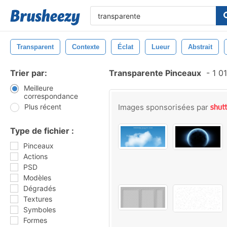
Transparent
Contexte
Éclat
Lueur
Abstrait
Trier par:
Transparente Pinceaux
-
1 0
Meilleure
correspondance
Plus récent
Images sponsorisées par
Type de fichier :
Pinceaux
Actions
PSD
Modèles
Dégradés
Textures
Symboles
Formes