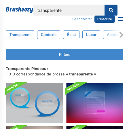
lose
Se connecter
S'inscrire
Transparent
Contexte
Éclat
Lueur
Abstrait
Filters
Transparente Pinceaux
1 010 correspondance de brosse
transparente