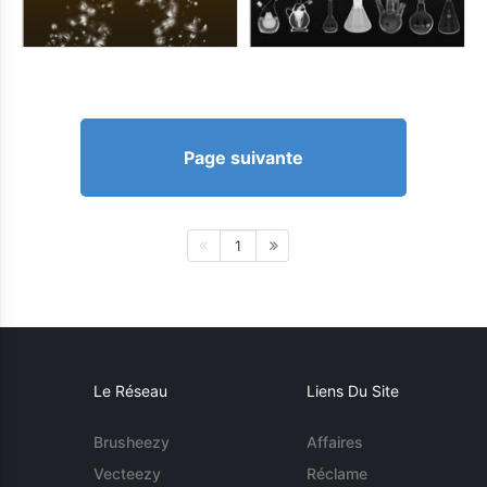
Page suivante
1
Le Réseau
Liens Du Site
Brusheezy
Affaires
Vecteezy
Réclame