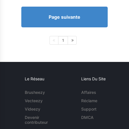
Page suivante
1
Le Réseau
Liens Du Site
Brusheezy
Affaires
Vecteezy
Réclame
Videezy
Support
Devenir
DMCA
contributeur