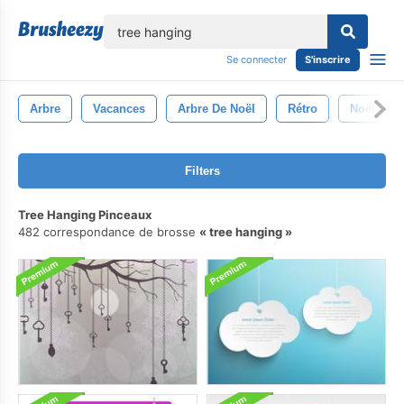
lose
Se connecter
S'inscrire
Arbre
Vacances
Arbre De Noël
Rétro
Noël
Filters
Tree Hanging Pinceaux
482 correspondance de brosse
tree hanging