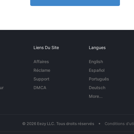
Liens Du Site
Langues
Affaires
English
Réclame
Español
Support
Português
ur
DMCA
Deutsch
More...
•
© 2026 Eezy LLC. Tous droits réservés
Conditions d'uti