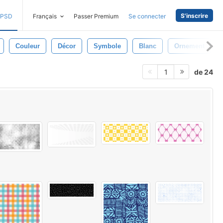
S'inscrire
PSD
Français
Passer Premium
Se connecter
Couleur
Décor
Symbole
Blanc
Ornement
de 24
1