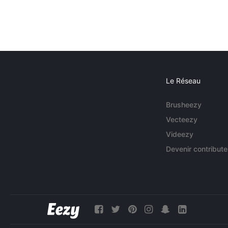
Le Réseau
Brusheezy
Vecteezy
Videezy
Devenir contribute