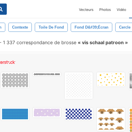
Vecteurs
Photos
Vidéo
n
Contexte
Toile De Fond
Fond D&#39;écran
Cercle
-
1 337 correspondance de brosse
vis schaal patroon