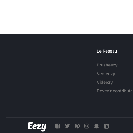
Le Réseau
Brusheezy
Vecteezy
Videezy
Devenir contribute