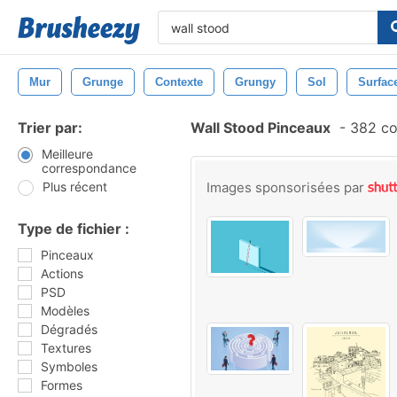
Mur
Grunge
Contexte
Grungy
Sol
Surfac
Trier par:
Wall Stood Pinceaux
-
382 co
Meilleure
correspondance
Plus récent
Images sponsorisées par
Type de fichier :
Pinceaux
Actions
PSD
Modèles
Dégradés
Textures
Symboles
Formes