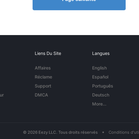
Liens Du Site
Langues
Affaires
English
Réclame
Español
Support
Português
ur
DMCA
Deutsch
More...
•
© 2026 Eezy LLC. Tous droits réservés
Conditions d'uti