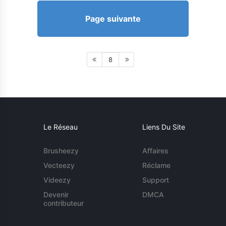
Page suivante
8
Le Réseau
Liens Du Site
Brusheezy
Affaires
Vecteezy
Réclame
Videezy
Support
Devenir
DMCA
contributeur