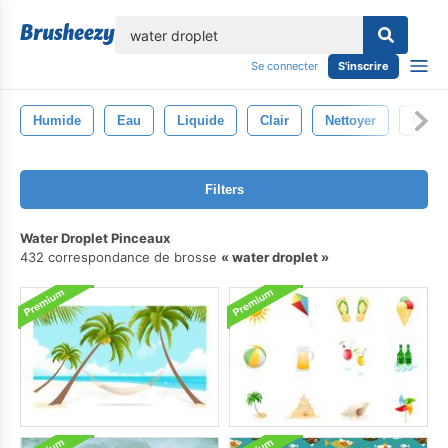
lose
Se connecter
S'inscrire
Humide
Eau
Liquide
Clair
Nettoyer
Bleu
Filters
Water Droplet Pinceaux
432 correspondance de brosse
water droplet