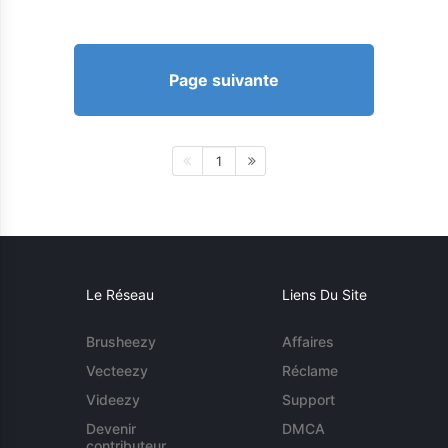
Page suivante
1
Le Réseau
Liens Du Site
Brusheezy
Affaires
Vecteezy
Réclame
Videezy
Support
Devenir
DMCA
contributeur