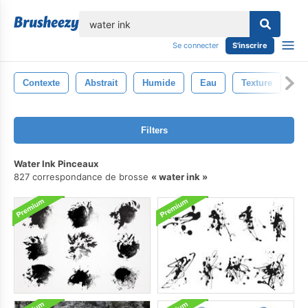
lose
Se connecter
S'inscrire
Contexte
Abstrait
Humide
Eau
Texture
Éc
Filters
Water Ink Pinceaux
827 correspondance de brosse
water ink