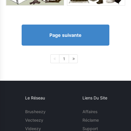
Page suivante
1
Le Réseau
Liens Du Site
Brusheezy
Affaires
Vecteezy
Réclame
Videezy
Support