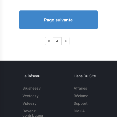
Page suivante
4
Le Réseau
Liens Du Site
Brusheezy
Affaires
Vecteezy
Réclame
Videezy
Support
Devenir
DMCA
contributeur