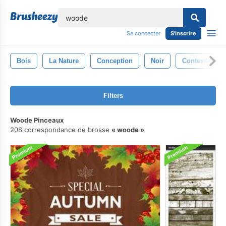
lose
Se connecter
S'inscrire
Bois
La Nature
Conception
Noir
Contexte
Filters
Woode Pinceaux
208 correspondance de brosse
woode