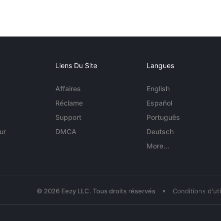
Liens Du Site
Langues
Affaires
English
Réclame
Español
Support
Português
ur
DMCA
Deutsch
More...
•
© 2026 Eezy LLC. Tous droits réservés
Conditions d'uti