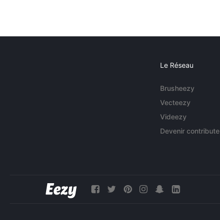
Le Réseau
Brusheezy
Vecteezy
Videezy
Devenir contribute