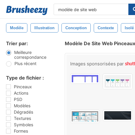
Modèle
Illustration
Conception
Contexte
Isolé
Trier par:
Modèle De Site Web Pinceau
Meilleure
correspondance
Plus récent
Images sponsorisées par
Type de fichier :
Pinceaux
Actions
PSD
Modèles
Dégradés
Textures
Symboles
Formes