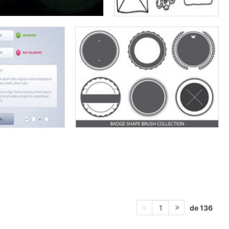
de 136
1