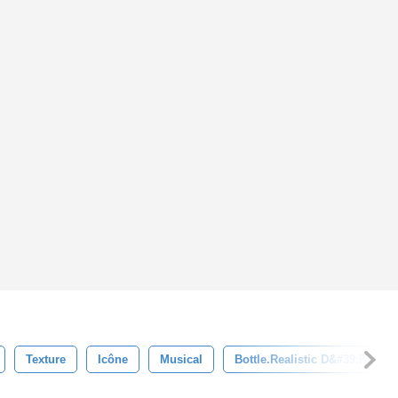
Texture
Icône
Musical
Bottle.realistic D&#39;eau