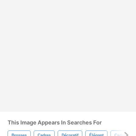
This Image Appears In Searches For
Brosses
Cadres
Décoratif
Élégant
Cadre