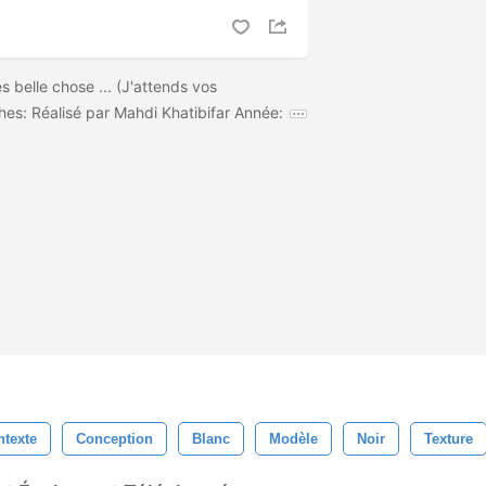
ès belle chose ... (J'attends vos
hes: Réalisé par Mahdi Khatibifar Année:
ntexte
Conception
Blanc
Modèle
Noir
Texture