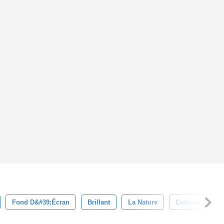
Fond D&#39;écran
Brillant
La Nature
Couleur
B