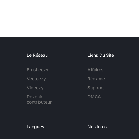
Le Réseau
Liens Du Site
Brusheezy
Affaires
Vecteezy
Réclame
Videezy
Support
Devenir
DMCA
contributeur
Langues
Nos Infos