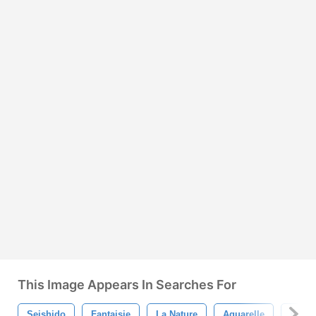
This Image Appears In Searches For
Seishido
Fantaisie
La Nature
Aquarelle
Bross