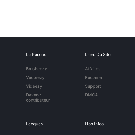
Le Réseau
Liens Du Site
Brusheezy
Affaires
Vecteezy
Réclame
Videezy
Support
Devenir
DMCA
contributeur
Langues
Nos Infos