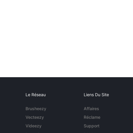
Le Réseau
Liens Du Site
Brusheezy
Affaires
Vecteezy
Réclame
Videezy
Support