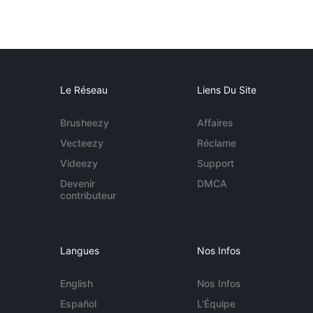
Le Réseau
Liens Du Site
Brusheezy
Affaires
Vecteezy
Réclame
Videezy
Support
Devenir
DMCA
contributeur
Langues
Nos Infos
English
Nos Infos
Español
L'Équipe