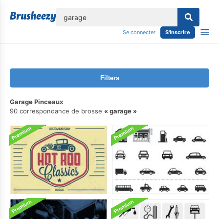
lose
Se connecter
S'inscrire
Filters
Garage Pinceaux
90 correspondance de brosse
garage