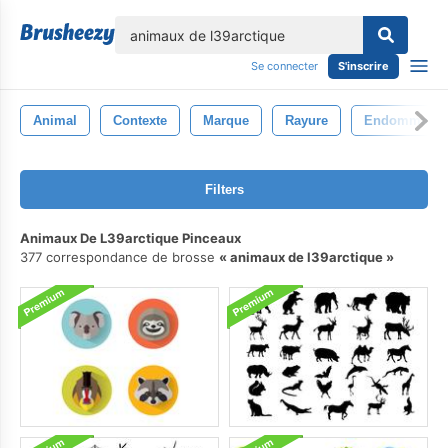
lose
Se connecter
S'inscrire
Animal
Contexte
Marque
Rayure
Endommagé
Filters
Animaux De L39arctique Pinceaux
377 correspondance de brosse
animaux de l39arctique