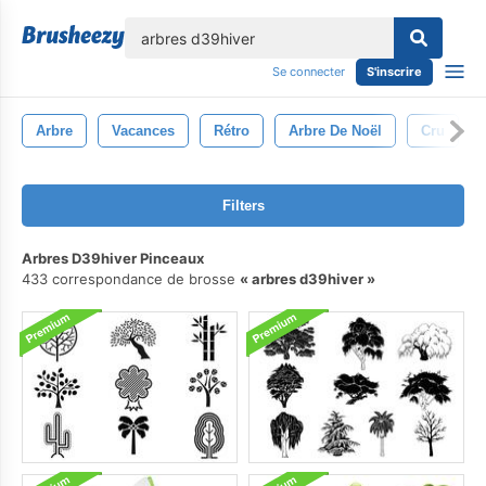
lose
Se connecter
S'inscrire
Arbre
Vacances
Rétro
Arbre De Noël
Cru
Filters
Arbres D39hiver Pinceaux
433 correspondance de brosse
arbres d39hiver