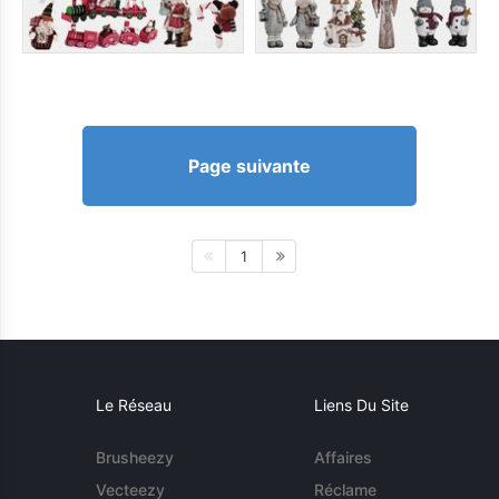
Page suivante
1
Le Réseau
Liens Du Site
Brusheezy
Affaires
Vecteezy
Réclame